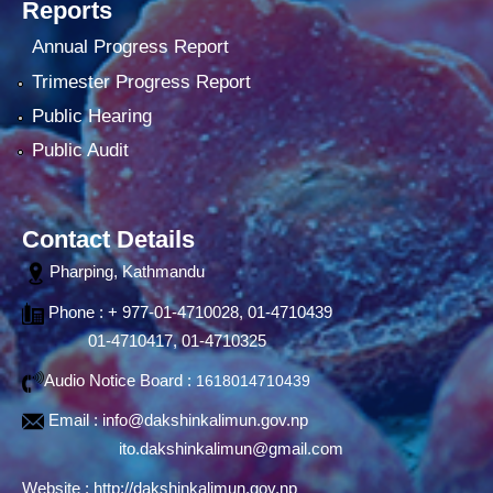
Reports
Annual Progress Report
Trimester Progress Report
Public Hearing
Public Audit
Contact Details
Pharping, Kathmandu
Phone : + 977-01-4710028, 01-4710439
01-4710417, 01-4710325
Audio Notice Board :
1618014710439
Email :
info@dakshinkalimun.gov.np
ito.dakshinkalimun@gmail.com
Website :
http://dakshinkalimun.gov.np