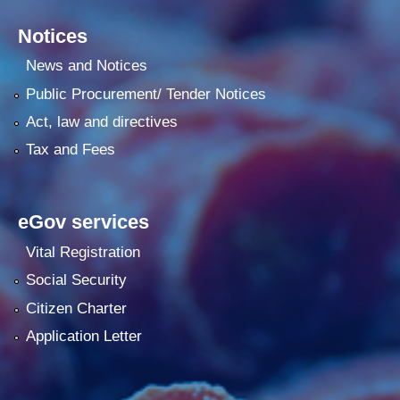
Notices
News and Notices
Public Procurement/ Tender Notices
Act, law and directives
Tax and Fees
eGov services
Vital Registration
Social Security
Citizen Charter
Application Letter