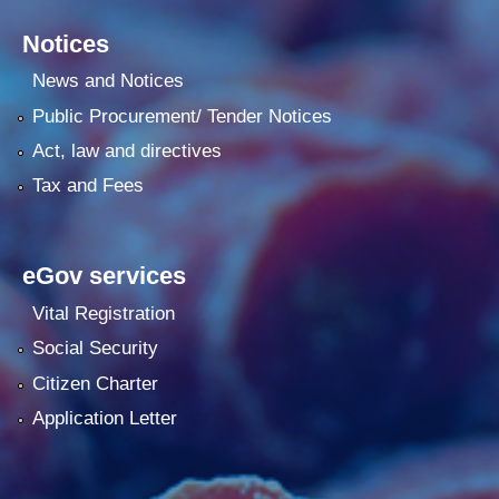
Notices
News and Notices
Public Procurement/ Tender Notices
Act, law and directives
Tax and Fees
eGov services
Vital Registration
Social Security
Citizen Charter
Application Letter