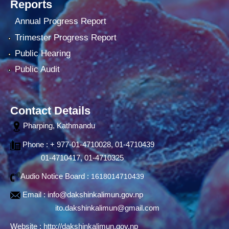
Reports
Annual Progress Report
Trimester Progress Report
Public Hearing
Public Audit
Contact Details
Pharping, Kathmandu
Phone : + 977-01-4710028, 01-4710439
01-4710417, 01-4710325
Audio Notice Board :
1618014710439
Email :
info@dakshinkalimun.gov.np
ito.dakshinkalimun@gmail.com
Website :
http://dakshinkalimun.gov.np