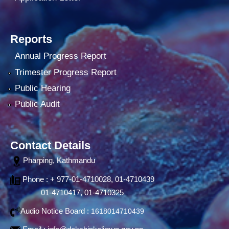
Reports
Annual Progress Report
Trimester Progress Report
Public Hearing
Public Audit
Contact Details
Pharping, Kathmandu
Phone : + 977-01-4710028, 01-4710439
01-4710417, 01-4710325
Audio Notice Board :
1618014710439