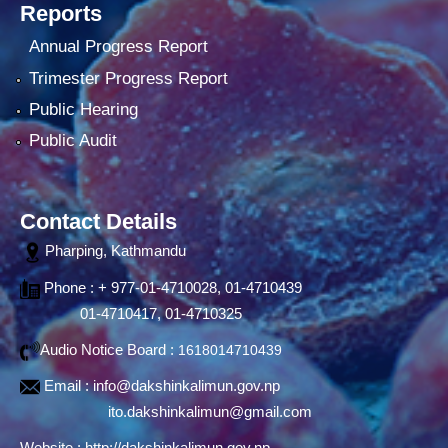
Reports
Annual Progress Report
Trimester Progress Report
Public Hearing
Public Audit
Contact Details
Pharping, Kathmandu
Phone : + 977-01-4710028, 01-4710439
01-4710417, 01-4710325
Audio Notice Board :
1618014710439
Email :
info@dakshinkalimun.gov.np
ito.dakshinkalimun@gmail.com
Website :
http://dakshinkalimun.gov.np