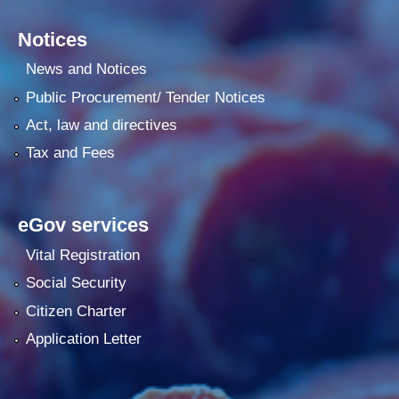
Notices
News and Notices
Public Procurement/ Tender Notices
Act, law and directives
Tax and Fees
eGov services
Vital Registration
Social Security
Citizen Charter
Application Letter