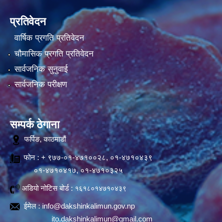
प्रतिवेदन
वार्षिक प्रगति प्रतिवेदन
चौमासिक प्रगति प्रतिवेदन
सार्वजनिक सुनुवाई
सार्वजनिक परीक्षण
सम्पर्क ठेगाना
फर्पिङ, काठमाडौं
फोन : + ९७७-०१-४७१००२८, ०१-४७१०४३९
०१-४७१०४१७, ०१-४७१०३२५
अडियो नोटिस बोर्ड :
१६१८०१४७१०४३९
ईमेल :
info@dakshinkalimun.gov.np
ito.dakshinkalimun@gmail.com