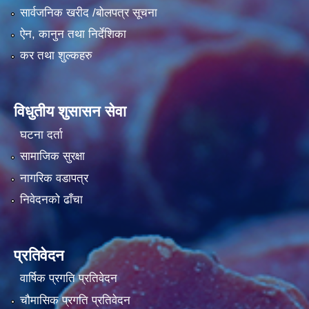
सार्वजनिक खरीद /बोलपत्र सूचना
ऐन, कानुन तथा निर्देशिका
कर तथा शुल्कहरु
विधुतीय शुसासन सेवा
घटना दर्ता
सामाजिक सुरक्षा
नागरिक वडापत्र
निवेदनको ढाँचा
प्रतिवेदन
वार्षिक प्रगति प्रतिवेदन
चौमासिक प्रगति प्रतिवेदन