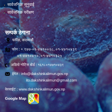
सार्वजनिक सुनुवाई
सार्वजनिक परीक्षण
सम्पर्क ठेगाना
फर्पिङ, काठमाडौं
फोन : + ९७७-०१-४७१००२८, ०१-४७१०४३९
०१-४७१०४१७, ०१-४७१०३२५
अडियो नोटिस बोर्ड :
१६१८०१४७१०४३९
ईमेल :
info@dakshinkalimun.gov.np
ito.dakshinkalimun@gmail.com
वेवसाईट :
www.dakshinkalimun.gov.np
Google Map