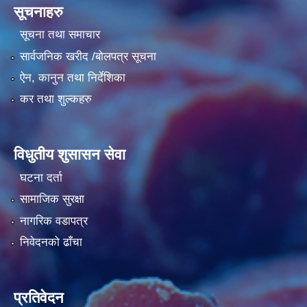
सूचनाहरु
सूचना तथा समाचार
सार्वजनिक खरीद /बोलपत्र सूचना
ऐन, कानुन तथा निर्देशिका
कर तथा शुल्कहरु
विधुतीय शुसासन सेवा
घटना दर्ता
सामाजिक सुरक्षा
नागरिक वडापत्र
निवेदनको ढाँचा
प्रतिवेदन