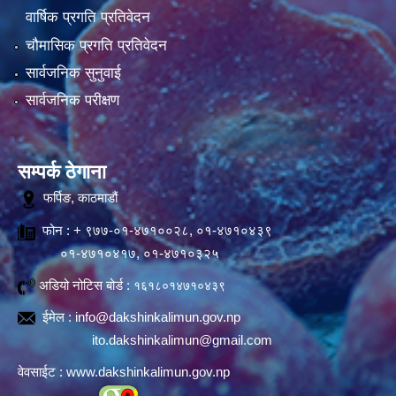
वार्षिक प्रगति प्रतिवेदन
चौमासिक प्रगति प्रतिवेदन
सार्वजनिक सुनुवाई
सार्वजनिक परीक्षण
सम्पर्क ठेगाना
फर्पिङ, काठमाडौं
फोन : + ९७७-०१-४७१००२८, ०१-४७१०४३९
०१-४७१०४१७, ०१-४७१०३२५
अडियो नोटिस बोर्ड :
१६१८०१४७१०४३९
ईमेल :
info@dakshinkalimun.gov.np
ito.dakshinkalimun@gmail.com
वेवसाईट :
www.dakshinkalimun.gov.np