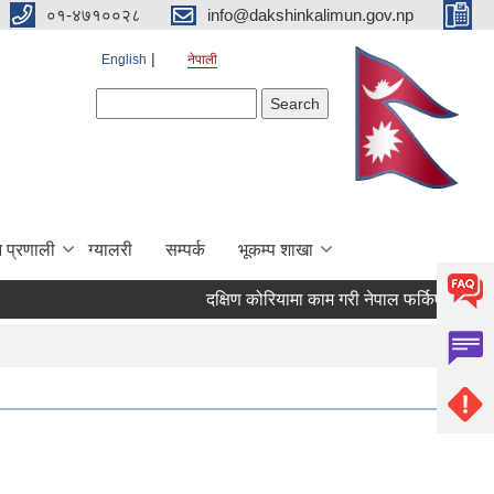
०१-४७१००२८
info@dakshinkalimun.gov.np
English
नेपाली
Search form
Search
 प्रणाली
ग्यालरी
सम्पर्क
भूकम्प शाखा
दक्षिण कोरियामा काम गरी नेपाल फर्किएका व्यक्त