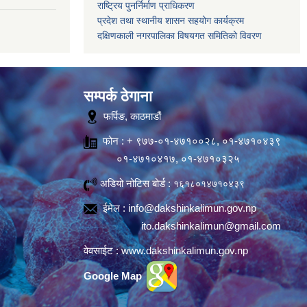
राष्ट्रिय पुनर्निर्माण प्राधिकरण
प्रदेश तथा स्थानीय शासन सहयोग कार्यक्रम
दक्षिणकाली नगरपालिका विषयगत समितिको विवरण
सम्पर्क ठेगाना
फर्पिङ, काठमाडौं
फोन : + ९७७-०१-४७१००२८, ०१-४७१०४३९
०१-४७१०४१७, ०१-४७१०३२५
अडियो नोटिस बोर्ड :
१६१८०१४७१०४३९
ईमेल :
info@dakshinkalimun.gov.np
ito.dakshinkalimun@gmail.com
वेवसाईट :
www.dakshinkalimun.gov.np
Google Map