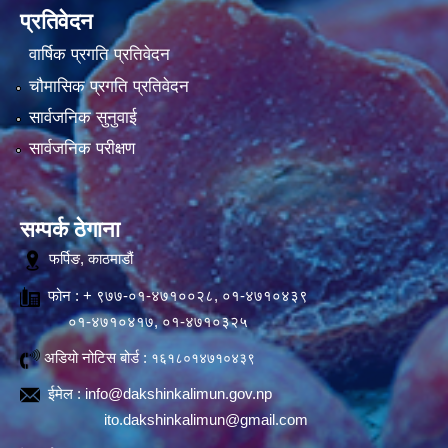
प्रतिवेदन
वार्षिक प्रगति प्रतिवेदन
चौमासिक प्रगति प्रतिवेदन
सार्वजनिक सुनुवाई
सार्वजनिक परीक्षण
सम्पर्क ठेगाना
फर्पिङ, काठमाडौं
फोन : + ९७७-०१-४७१००२८, ०१-४७१०४३९
०१-४७१०४१७, ०१-४७१०३२५
अडियो नोटिस बोर्ड :
१६१८०१४७१०४३९
ईमेल :
info@dakshinkalimun.gov.np
ito.dakshinkalimun@gmail.com