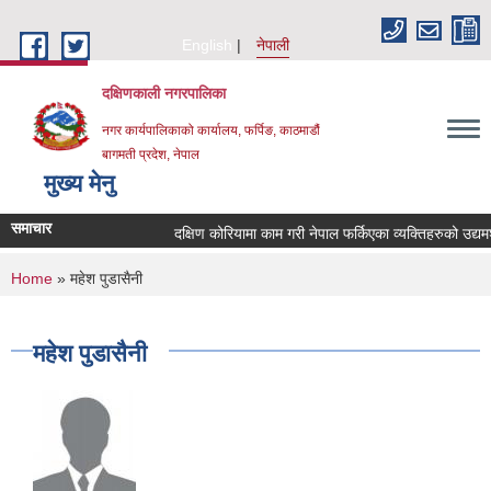
Skip to main content
English
नेपाली
दक्षिणकाली नगरपालिका
नगर कार्यपालिकाको कार्यालय, फर्पिङ, काठमाडौं
बागमती प्रदेश, नेपाल
मुख्य मेनु
समाचार
दक्षिण कोरियामा काम गरी नेपाल फर्किएका व्यक्तिहरुको उद्
You are here
Home
» महेश पुडासैनी
महेश पुडासैनी