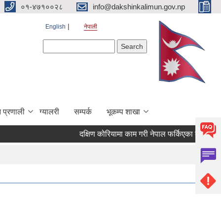
०१-४७१००२८
info@dakshinkalimun.gov.np
English
नेपाली
Search form
Search
 प्रणाली
ग्यालरी
सम्पर्क
भूकम्प शाखा
दक्षिण कोरियामा काम गरी नेपाल फर्किएका व्यक्तिहरु