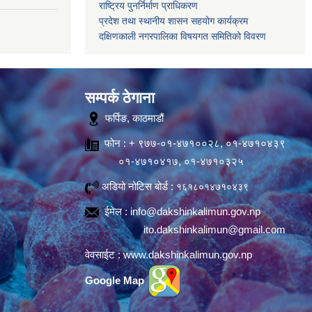
राष्ट्रिय पुनर्निर्माण प्राधिकरण
प्रदेश तथा स्थानीय शासन सहयोग कार्यक्रम
दक्षिणकाली नगरपालिका विषयगत समितिको विवरण
सम्पर्क ठेगाना
फर्पिङ, काठमाडौं
फोन : + ९७७-०१-४७१००२८, ०१-४७१०४३९
०१-४७१०४१७, ०१-४७१०३२५
अडियो नोटिस बोर्ड :
१६१८०१४७१०४३९
ईमेल :
info@dakshinkalimun.gov.np
ito.dakshinkalimun@gmail.com
वेवसाईट :
www.dakshinkalimun.gov.np
Google Map