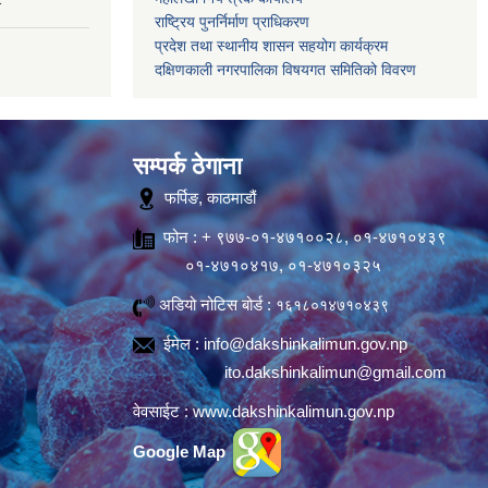
राष्ट्रिय पुनर्निर्माण प्राधिकरण
प्रदेश तथा स्थानीय शासन सहयोग कार्यक्रम
दक्षिणकाली नगरपालिका विषयगत समितिको विवरण
सम्पर्क ठेगाना
फर्पिङ, काठमाडौं
फोन : + ९७७-०१-४७१००२८, ०१-४७१०४३९
०१-४७१०४१७, ०१-४७१०३२५
अडियो नोटिस बोर्ड :
१६१८०१४७१०४३९
ईमेल :
info@dakshinkalimun.gov.np
ito.dakshinkalimun@gmail.com
वेवसाईट :
www.dakshinkalimun.gov.np
Google Map