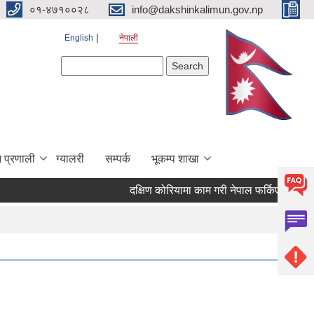
०१-४७१००२८
info@dakshinkalimun.gov.np
English
नेपाली
Search form
Search
 प्रणाली
ग्यालरी
सम्पर्क
भूकम्प शाखा
दक्षिण कोरियामा काम गरी नेपाल फर्किएका व्यक्त