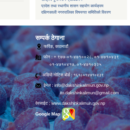
प्रदेश तथा स्थानीय शासन सहयोग कार्यक्रम
दक्षिणकाली नगरपालिका विषयगत समितिको विवरण
सम्पर्क ठेगाना
फर्पिङ, काठमाडौं
फोन : + ९७७-०१-४७१००२८, ०१-४७१०४३९
०१-४७१०४१७, ०१-४७१०३२५
अडियो नोटिस बोर्ड :
१६१८०१४७१०४३९
ईमेल :
info@dakshinkalimun.gov.np
ito.dakshinkalimun@gmail.com
वेवसाईट :
www.dakshinkalimun.gov.np
Google Map