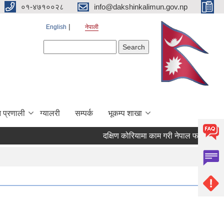
०१-४७१००२८
info@dakshinkalimun.gov.np
English
नेपाली
Search form
Search
 प्रणाली
ग्यालरी
सम्पर्क
भूकम्प शाखा
दक्षिण कोरियामा काम गरी नेपाल फर्किएका व्य