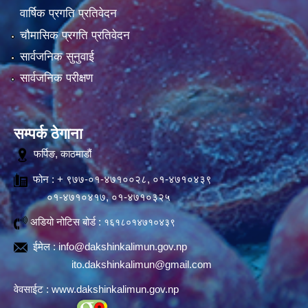
वार्षिक प्रगति प्रतिवेदन
चौमासिक प्रगति प्रतिवेदन
सार्वजनिक सुनुवाई
सार्वजनिक परीक्षण
सम्पर्क ठेगाना
फर्पिङ, काठमाडौं
फोन : + ९७७-०१-४७१००२८, ०१-४७१०४३९
०१-४७१०४१७, ०१-४७१०३२५
अडियो नोटिस बोर्ड :
१६१८०१४७१०४३९
ईमेल :
info@dakshinkalimun.gov.np
ito.dakshinkalimun@gmail.com
वेवसाईट :
www.dakshinkalimun.gov.np