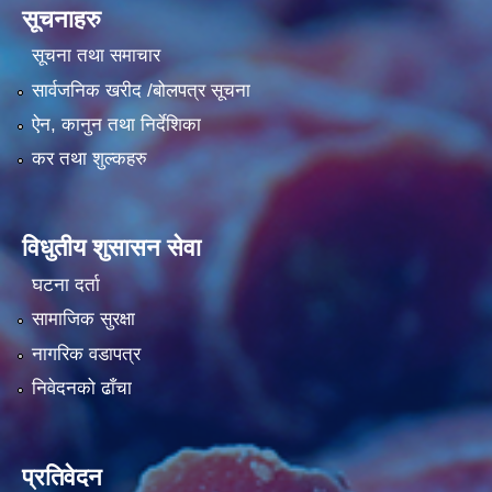
सूचनाहरु
सूचना तथा समाचार
सार्वजनिक खरीद /बोलपत्र सूचना
ऐन, कानुन तथा निर्देशिका
कर तथा शुल्कहरु
विधुतीय शुसासन सेवा
घटना दर्ता
सामाजिक सुरक्षा
नागरिक वडापत्र
निवेदनको ढाँचा
प्रतिवेदन