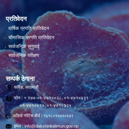
प्रतिवेदन
वार्षिक प्रगति प्रतिवेदन
चौमासिक प्रगति प्रतिवेदन
सार्वजनिक सुनुवाई
सार्वजनिक परीक्षण
सम्पर्क ठेगाना
फर्पिङ, काठमाडौं
फोन : + ९७७-०१-४७१००२८, ०१-४७१०४३९
०१-४७१०४१७, ०१-४७१०३२५
अडियो नोटिस बोर्ड :
१६१८०१४७१०४३९
ईमेल :
info@dakshinkalimun.gov.np