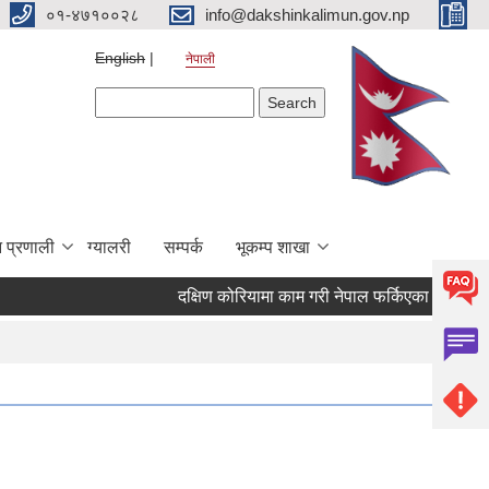
०१-४७१००२८
info@dakshinkalimun.gov.np
English
नेपाली
Search form
Search
 प्रणाली
ग्यालरी
सम्पर्क
भूकम्प शाखा
दक्षिण कोरियामा काम गरी नेपाल फर्किएका व्यक्तिहरु