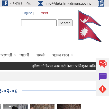
०१-४७१००२८
info@dakshinkalimun.gov.np
English
नेपाली
Search form
Search
 प्रणाली
ग्यालरी
सम्पर्क
भूकम्प शाखा
दक्षिण कोरियामा काम गरी नेपाल फर्किएका व्यक्तिहरुको उद
०७९-०२-०८