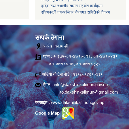
प्रदेश तथा स्थानीय शासन सहयोग कार्यक्रम
दक्षिणकाली नगरपालिका विषयगत समितिको विवरण
सम्पर्क ठेगाना
फर्पिङ, काठमाडौं
फोन : + ९७७-०१-४७१००२८, ०१-४७१०४३९
०१-४७१०४१७, ०१-४७१०३२५
अडियो नोटिस बोर्ड :
१६१८०१४७१०४३९
ईमेल :
info@dakshinkalimun.gov.np
ito.dakshinkalimun@gmail.com
वेवसाईट :
www.dakshinkalimun.gov.np
Google Map