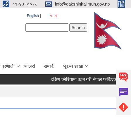
०१-४७१००२८
info@dakshinkalimun.gov.np
English
नेपाली
Search form
Search
 प्रणाली
ग्यालरी
सम्पर्क
भूकम्प शाखा
दक्षिण कोरियामा काम गरी नेपाल फर्किएका व्यक्तिह