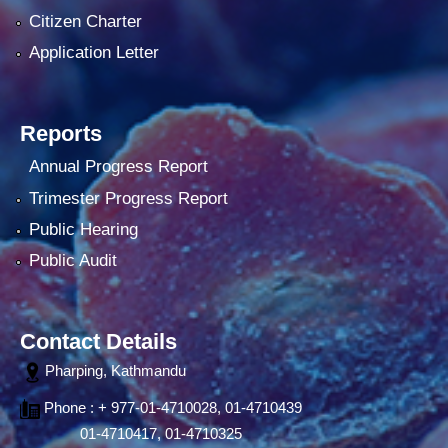
Citizen Charter
Application Letter
Reports
Annual Progress Report
Trimester Progress Report
Public Hearing
Public Audit
Contact Details
Pharping, Kathmandu
Phone : + 977-01-4710028, 01-4710439
01-4710417, 01-4710325