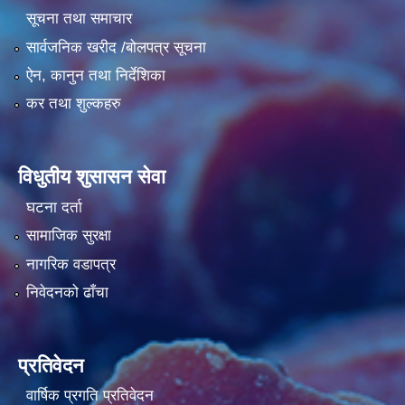
सूचना तथा समाचार
सार्वजनिक खरीद /बोलपत्र सूचना
ऐन, कानुन तथा निर्देशिका
कर तथा शुल्कहरु
विधुतीय शुसासन सेवा
घटना दर्ता
सामाजिक सुरक्षा
नागरिक वडापत्र
निवेदनको ढाँचा
प्रतिवेदन
वार्षिक प्रगति प्रतिवेदन