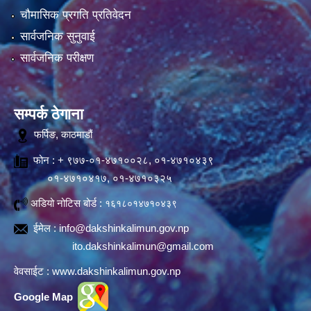
चौमासिक प्रगति प्रतिवेदन
सार्वजनिक सुनुवाई
सार्वजनिक परीक्षण
सम्पर्क ठेगाना
फर्पिङ, काठमाडौं
फोन : + ९७७-०१-४७१००२८, ०१-४७१०४३९
०१-४७१०४१७, ०१-४७१०३२५
अडियो नोटिस बोर्ड :
१६१८०१४७१०४३९
ईमेल :
info@dakshinkalimun.gov.np
ito.dakshinkalimun@gmail.com
वेवसाईट :
www.dakshinkalimun.gov.np
Google Map