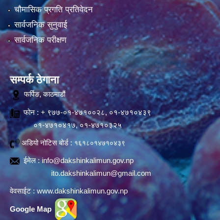
चौमासिक प्रगति प्रतिवेदन
सार्वजनिक सुनुवाई
सार्वजनिक परीक्षण
सम्पर्क ठेगाना
फर्पिङ, काठमाडौं
फोन : + ९७७-०१-४७१००२८, ०१-४७१०४३९
०१-४७१०४१७, ०१-४७१०३२५
अडियो नोटिस बोर्ड :
१६१८०१४७१०४३९
ईमेल :
info@dakshinkalimun.gov.np
ito.dakshinkalimun@gmail.com
वेवसाईट :
www.dakshinkalimun.gov.np
Google Map