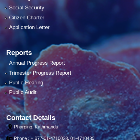
Social Security
Citizen Charter
Application Letter
Reports
Annual Progress Report
Trimester Progress Report
Public Hearing
Public Audit
Contact Details
Pharping, Kathmandu
Phone : + 977-01-4710028, 01-4710439