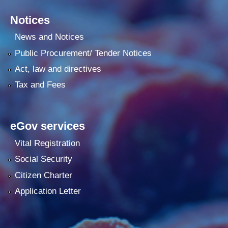
Notices
News and Notices
Public Procurement/ Tender Notices
Act, law and directives
Tax and Fees
eGov services
Vital Registration
Social Security
Citizen Charter
Application Letter