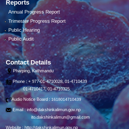
Reports
Annual Progress Report
Trimester Progress Report
Public Hearing
Public Audit
Contact Details
Pharping, Kathmandu
Phone : + 977-01-4710028, 01-4710439
01-4710417, 01-4710325
Audio Notice Board :
1618014710439
Email :
info@dakshinkalimun.gov.np
ito.dakshinkalimun@gmail.com
Website :
http://dakshinkalimun.gov.np