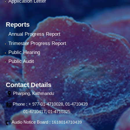
Application Letter
Reports
Annual Progress Report
Trimester Progress Report
Public Hearing
Public Audit
Contact Details
Pharping, Kathmandu
Phone : + 977-01-4710028, 01-4710439
01-4710417, 01-4710325
Audio Notice Board :
1618014710439