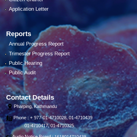
Application Letter
Reports
Annual Progress Report
Trimester Progress Report
Public Hearing
Public Audit
Contact Details
Pharping, Kathmandu
Phone : + 977-01-4710028, 01-4710439
01-4710417, 01-4710325
Audio Notice Board :
1618014710439