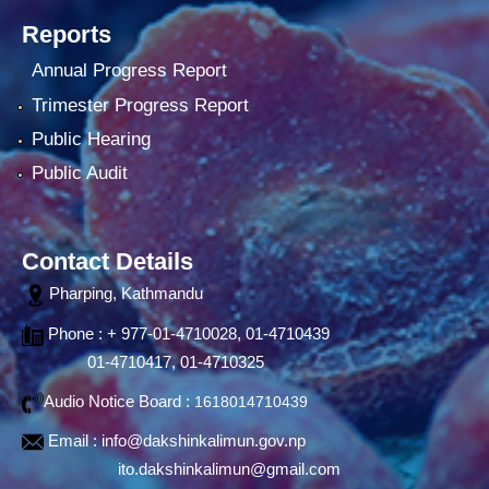
Reports
Annual Progress Report
Trimester Progress Report
Public Hearing
Public Audit
Contact Details
Pharping, Kathmandu
Phone : + 977-01-4710028, 01-4710439
01-4710417, 01-4710325
Audio Notice Board :
1618014710439
Email :
info@dakshinkalimun.gov.np
ito.dakshinkalimun@gmail.com