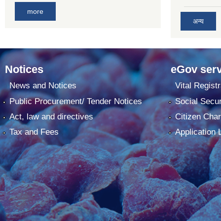
more
अन्य
Notices
eGov serv
News and Notices
Vital Registr
Public Procurement/ Tender Notices
Social Secur
Act, law and directives
Citizen Char
Tax and Fees
Application 