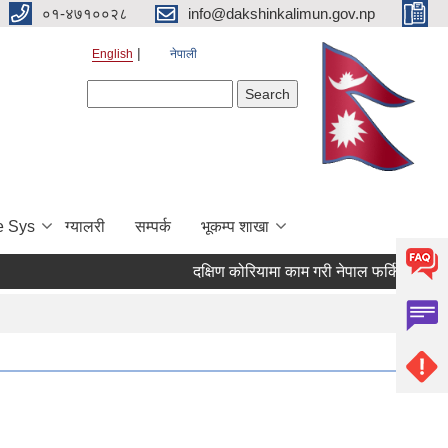
०१-४७१००२८
info@dakshinkalimun.gov.np
English
नेपाली
Search form
Search
e Sys
ग्यालरी
सम्पर्क
भूकम्प शाखा
दक्षिण कोरियामा काम गरी नेपाल फर्किएका व्यक्त